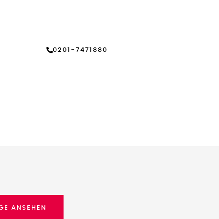
Vertrauens auf
Erfahrene Verteidigung in
Betäubungsmittelstrafsachen
0201-7471880
ÄGE ANSEHEN