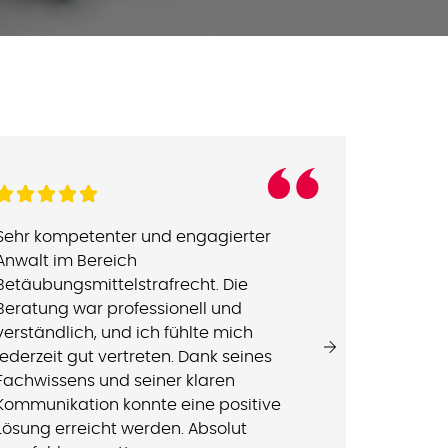
“
Sehr kompetenter und engagierter
Dank diese
Anwalt im Bereich
Betäubung
Betäubungsmittelstrafrecht. Die
ich mein
Beratung war professionell und
BtMG-Vers
verständlich, und ich fühlte mich
abwehren.
jederzeit gut vertreten. Dank seines
Verteidig
Fachwissens und seiner klaren
Beratung
Kommunikation konnte eine positive
Wer in S
Lösung erreicht werden. Absolut
Betäubun