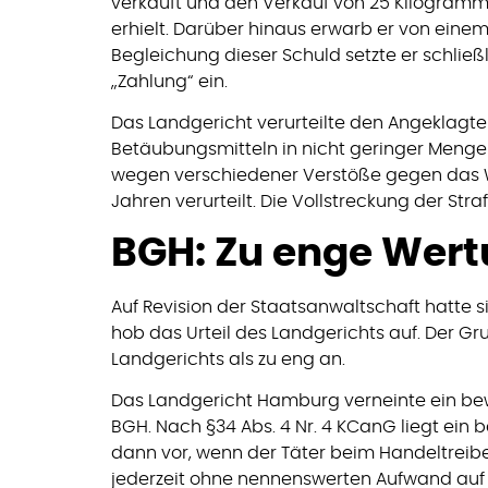
verkauft und den Verkauf von 25 Kilogramm 
erhielt. Darüber hinaus erwarb er von einem
Begleichung dieser Schuld setzte er schließl
„Zahlung“ ein.
Das Landgericht verurteilte den Angeklag
Betäubungsmitteln in nicht geringer Meng
wegen verschiedener Verstöße gegen das Wa
Jahren verurteilt. Die Vollstreckung der St
BGH: Zu enge Wer
Auf Revision der Staatsanwaltschaft hatte s
hob das Urteil des Landgerichts auf. Der G
Landgerichts als zu eng an.
Das Landgericht Hamburg verneinte ein be
BGH. Nach §34 Abs. 4 Nr. 4 KCanG liegt ein
dann vor, wenn der Täter beim Handeltreiben
jederzeit ohne nennenswerten Aufwand auf 