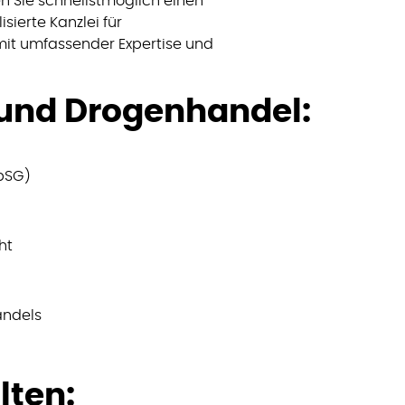
 Sie schnellstmöglich einen
isierte Kanzlei für
it umfassender Expertise und
und Drogenhandel:
pSG)
ht
andels
lten: