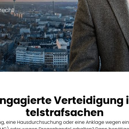
recht
ngagierte Verteidigung 
telstrafsachen
ng, eine Hausdurchsuchung oder eine Anklage wegen ei