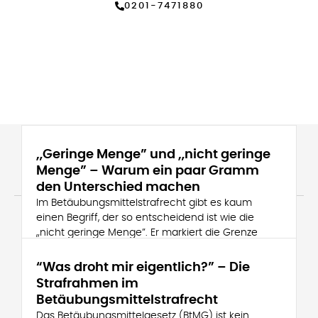
0201-7471880
„Geringe Menge” und „nicht geringe
Menge” – Warum ein paar Gramm
Recommended Posts
den Unterschied machen
Im Betäubungsmittelstrafrecht gibt es kaum
einen Begriff, der so entscheidend ist wie die
„nicht geringe Menge”. Er markiert die Grenze
zwischen einem Vergehen und einem
“Was droht mir eigentlich?” – Die
Strafrahmen im
MEHR LESEN
Betäubungsmittelstrafrecht
Das Betäubungsmittelgesetz (BtMG) ist kein